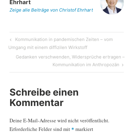
Ehrhart
Zeige alle Beiträge von Christof Ehrhart
Beitragsnavigation
Previous
Kommunikation in pandemischen Zeiten – vom
Post
Umgang mit einem diffizilen Wirkstoff
Next
Gedanken verschwenden, Widersprüche ertragen –
Post
Kommunikation im Anthropozän
Schreibe einen
Kommentar
Deine E-Mail-Adresse wird nicht veröffentlicht.
Erforderliche Felder sind mit
markiert
*