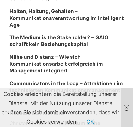
Halten, Haltung, Gehalten –
Kommunikationsverantwortung im Intelligent
Age
The Medium is the Stakeholder? – GAIO
schafft kein Beziehungskapital
Nähe und Distanz – Wie sich
Kommunikationsarbeit erfolgreich im
Management integriert
Communicators in the Loop – Attraktionen im
technisierten Kommunikationsmanagement
Cookies erleichtern die Bereitstellung unserer
Dienste. Mit der Nutzung unserer Dienste
erklären Sie sich damit einverstanden, dass wir
Neueste Kommentare
Cookies verwenden.
OK
Christof Ehrhart
zu
The Medium is the
Stakeholder? – GAIO schafft kein